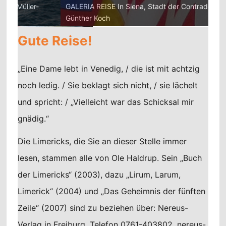
GALERIA REISE In Siena, Stadt der Contraden. Foto:
GAL
Günther Koch
Gün
Gute Reise!
„Eine Dame lebt in Venedig, / die ist mit achtzig
noch ledig. / Sie beklagt sich nicht, / sie lächelt
und spricht: / „Vielleicht war das Schicksal mir
gnädig.“
Die Limericks, die Sie an dieser Stelle immer
lesen, stammen alle von Ole Haldrup. Sein „Buch
der Limericks“ (2003), dazu „Lirum, Larum,
Limerick“ (2004) und „Das Geheimnis der fünften
Zeile“ (2007) sind zu beziehen über: Nereus-
Verlag in Freiburg, Telefon 0761-403802, nereus-