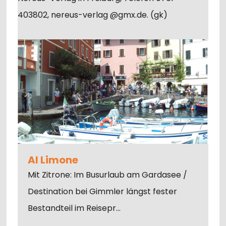
403802, nereus-verlag @gmx.de. (gk)
Al Limone
Mit Zitrone: Im Busurlaub am Gardasee /
Destination bei Gimmler längst fester
Bestandteil im Reisepr…