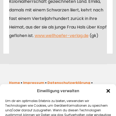
Kolonialherrschaft gezeichneten Land. Emilia,
damals mit einem Schwarzen liiert, kehrt nach
fast einem Vierteljahrhundert zurück in ihre
Heimat, aus der sie als junge Frau Hals über Kopf
geflohen ist.
www.wellhoefer-verlag.de
(gk)
Home
•
Impressum
•
Datenschutzerklärung
•
Haftungsausschluss (Disclaimer)
•
Cookie-
Einwilligung verwalten
Richtlinie (EU)
Um dir ein optimales Erlebnis zu bieten, verwenden wir
Technologien wie Cookies, um Geräteinformationen zu speichern
https://www.facebook.com/travellifedrive
und/oder darauf zuzugreifen. Wenn du diesen Technologien
zustimmst, können wir Daten wie das Surfverhalten oder eindeutige