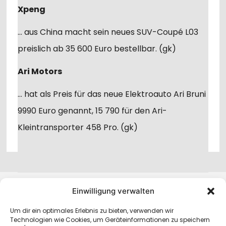
Xpeng
… aus China macht sein neues SUV-Coupé L03
preislich ab 35 600 Euro bestellbar. (gk)
Ari Motors
… hat als Preis für das neue Elektroauto Ari Bruni
9990 Euro genannt, 15 790 für den Ari-
Kleintransporter 458 Pro. (gk)
Einwilligung verwalten
Home
•
Impressum
•
Datenschutzerklärung
•
Um dir ein optimales Erlebnis zu bieten, verwenden wir
Technologien wie Cookies, um Geräteinformationen zu speichern
Haftungsausschluss (Disclaimer)
•
Cookie-