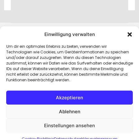
Einwilligung verwalten
Home
•
Impressum
•
Datenschutzerklärung
•
Um dir ein optimales Erlebnis zu bieten, verwenden wir
Technologien wie Cookies, um Geräteinformationen zu speichern
Haftungsausschluss (Disclaimer)
•
Cookie-
und/oder darauf zuzugreifen. Wenn du diesen Technologien
Richtlinie (EU)
zustimmst, können wir Daten wie das Surfverhalten oder eindeutige
IDs auf dieser Website verarbeiten. Wenn du deine Einwilligung
nicht erteilst oder zurückziehst, können bestimmte Merkmale und
https://www.facebook.com/travellifedrive
Funktionen beeinträchtigt werden.
Akzeptieren
Ablehnen
Einstellungen ansehen
Cookie-Richtlinie
Datenschutzerklärung
Impressum